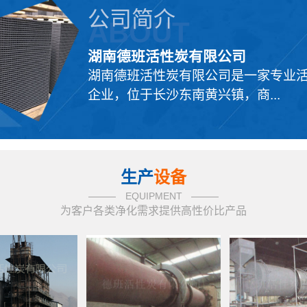
公司简介
ABOUT
湖南德班活性炭有限公司
湖南德班活性炭有限公司是一家专业
企业，位于长沙东南黄兴镇，商...
生产
设备
EQUIPMENT
为客户各类净化需求提供高性价比产品