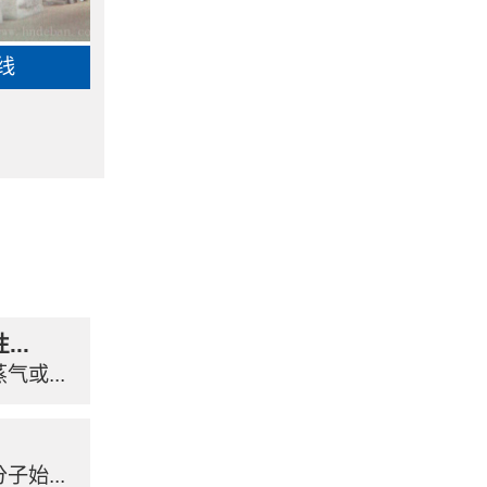
线
..
或...
始...