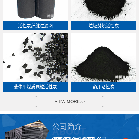
活性炭纤维过滤网
垃圾焚烧活性炭
载体用煤质颗粒活性炭
药用活性炭
VIEW MORE>>
公司简介
ABOUT