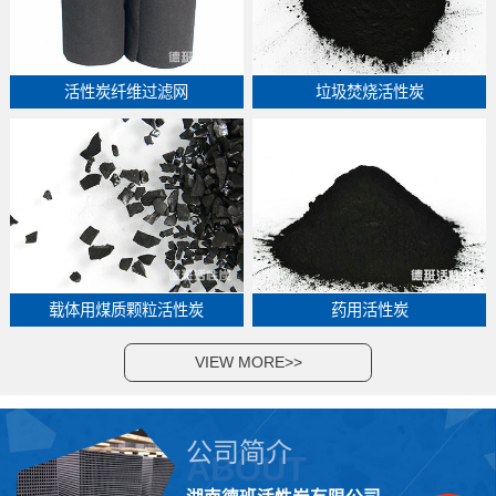
活性炭纤维过滤网
垃圾焚烧活性炭
载体用煤质颗粒活性炭
药用活性炭
VIEW MORE>>
公司简介
ABOUT