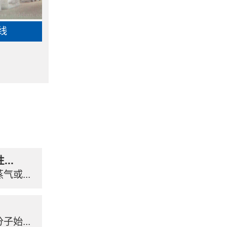
线
..
或...
始...